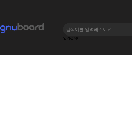
인기검색어
하위분류
하위분류
‹
›