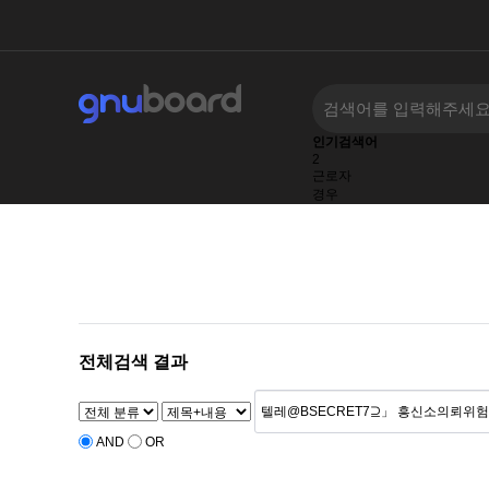
인기검색어
2
근로자
경우
.
노조
근로시간
하위분류
하위분류
하위분류
계약
전체검색 결과
AND
OR