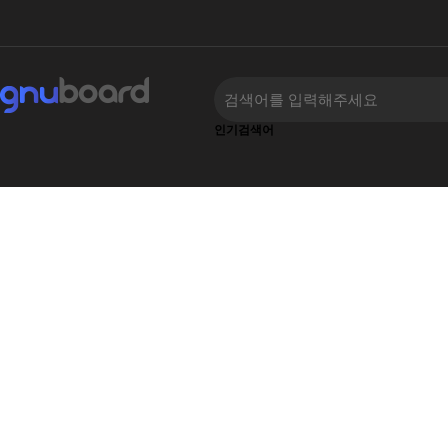
인기검색어
하위분류
하위분류
‹
›