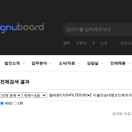
경우
근로자
2
노조
.
근로시
법인소개
업무분야
소식/자료
상담실
인재채용
전체검색 결과
AND
OR
검색된 자료