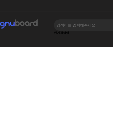
인기검색어
하위분류
하위분류
‹
›