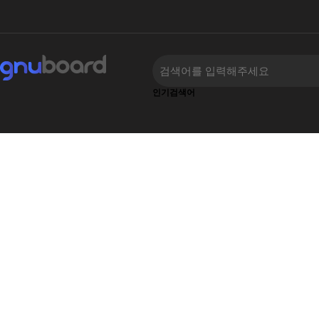
인기검색어
하위분류
하위분류
‹
›