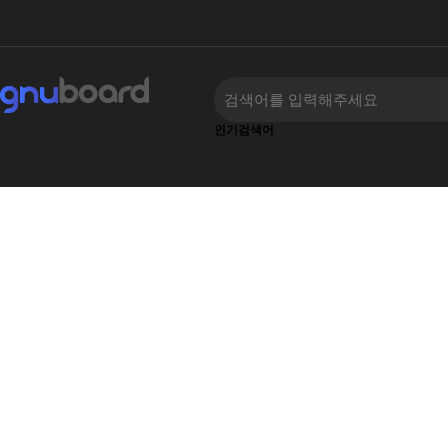
인기검색어
하위분류
하위분류
‹
›