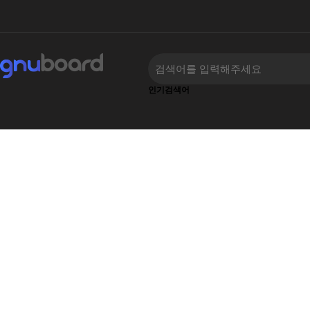
인기검색어
하위분류
하위분류
‹
›