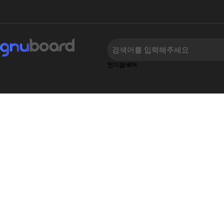
인기검색어
하위분류
하위분류
‹
›